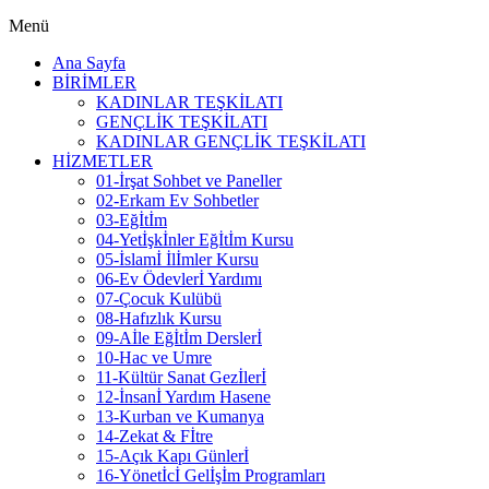
Menü
Ana Sayfa
BİRİMLER
KADINLAR TEŞKİLATI
GENÇLİK TEŞKİLATI
KADINLAR GENÇLİK TEŞKİLATI
HİZMETLER
01-İrşat Sohbet ve Paneller
02-Erkam Ev Sohbetler
03-Eğİtİm
04-Yetİşkİnler Eğİtİm Kursu
05-İslamİ İlİmler Kursu
06-Ev Ödevlerİ Yardımı
07-Çocuk Kulübü
08-Hafızlık Kursu
09-Aİle Eğİtİm Derslerİ
10-Hac ve Umre
11-Kültür Sanat Gezİlerİ
12-İnsanİ Yardım Hasene
13-Kurban ve Kumanya
14-Zekat & Fİtre
15-Açık Kapı Günlerİ
16-Yönetİcİ Gelİşİm Programları