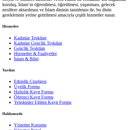
kuruluş, İslam’ın öğrenilmesi, öğretilmesi, yaşanması, gelecek
nesillere aktarılması ve İslam dininin tanıtılması ile, bu dinin
gereklerinin yerine getirilmesi amacıyla çeşitli hizmetler sunar.
Hizmetler
Kadınlar Teşkilatı
Kadınlar Gençlik Teşkilatı
Gençlik Teşkilatı
Hizmetler & Faaliyetler
İslam & Bilgi
Yardım
Etkinlik Çizelgesi
Üyelik Formu
Hafızlık Kayıt Formu
Öğrenci Kayıt Formu
Yetişkinler Eğitim Kayıt Formu
Hakkımızda
Yönetim Kurumu