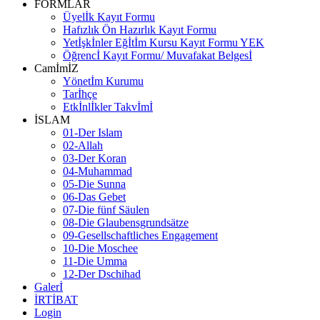
FORMLAR
Üyelİk Kayıt Formu
Hafızlık Ön Hazırlık Kayıt Formu
Yetİşkİnler Eğİtİm Kursu Kayıt Formu YEK
Öğrencİ Kayıt Formu/ Muvafakat Belgesİ
CamİmİZ
Yönetİm Kurumu
Tarİhçe
Etkİnlİkler Takvİmİ
İSLAM
01-Der Islam
02-Allah
03-Der Koran
04-Muhammad
05-Die Sunna
06-Das Gebet
07-Die fünf Säulen
08-Die Glaubensgrundsätze
09-Gesellschaftliches Engagement
10-Die Moschee
11-Die Umma
12-Der Dschihad
Galerİ
İRTİBAT
Login