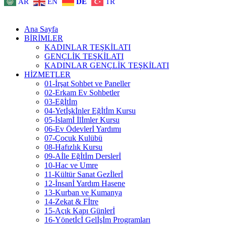
AR
EN
DE
TR
Ana Sayfa
BİRİMLER
KADINLAR TEŞKİLATI
GENÇLİK TEŞKİLATI
KADINLAR GENÇLİK TEŞKİLATI
HİZMETLER
01-İrşat Sohbet ve Paneller
02-Erkam Ev Sohbetler
03-Eğİtİm
04-Yetİşkİnler Eğİtİm Kursu
05-İslamİ İlİmler Kursu
06-Ev Ödevlerİ Yardımı
07-Çocuk Kulübü
08-Hafızlık Kursu
09-Aİle Eğİtİm Derslerİ
10-Hac ve Umre
11-Kültür Sanat Gezİlerİ
12-İnsanİ Yardım Hasene
13-Kurban ve Kumanya
14-Zekat & Fİtre
15-Açık Kapı Günlerİ
16-Yönetİcİ Gelİşİm Programları