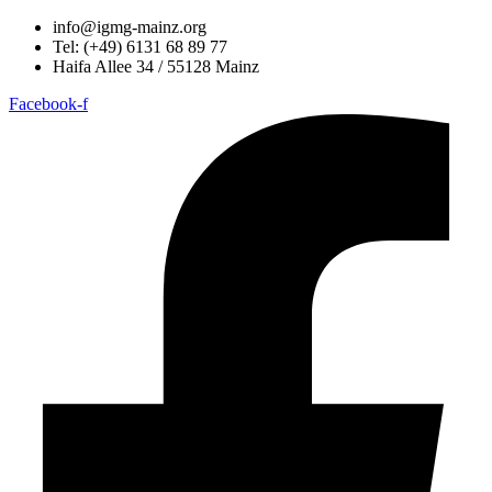
Zum
info@igmg-mainz.org
Inhalt
Tel: (+49) 6131 68 89 77
wechseln
Haifa Allee 34 / 55128 Mainz
Facebook-f