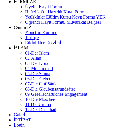
FORMLAR
Üyelİk Kayıt Formu
Hafızlık Ön Hazırlık Kayıt Formu
Yetİşkİnler Eğİtİm Kursu Kayıt Formu YEK
Öğrencİ Kayıt Formu/ Muvafakat Belgesİ
CamİmİZ
Yönetİm Kurumu
Tarİhçe
Etkİnlİkler Takvİmİ
İSLAM
01-Der Islam
02-Allah
03-Der Koran
04-Muhammad
05-Die Sunna
06-Das Gebet
07-Die fünf Säulen
08-Die Glaubensgrundsätze
09-Gesellschaftliches Engagement
10-Die Moschee
11-Die Umma
12-Der Dschihad
Galerİ
İRTİBAT
Login