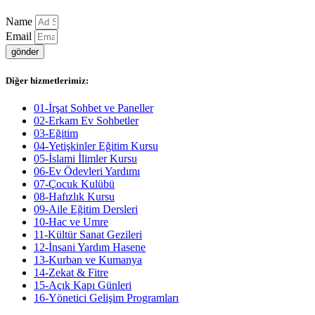
Name
Email
gönder
Diğer hizmetlerimiz:
01-İrşat Sohbet ve Paneller
02-Erkam Ev Sohbetler
03-Eğitim
04-Yetişkinler Eğitim Kursu
05-İslami İlimler Kursu
06-Ev Ödevleri Yardımı
07-Çocuk Kulübü
08-Hafızlık Kursu
09-Aile Eğitim Dersleri
10-Hac ve Umre
11-Kültür Sanat Gezileri
12-İnsani Yardım Hasene
13-Kurban ve Kumanya
14-Zekat & Fitre
15-Açık Kapı Günleri
16-Yönetici Gelişim Programları