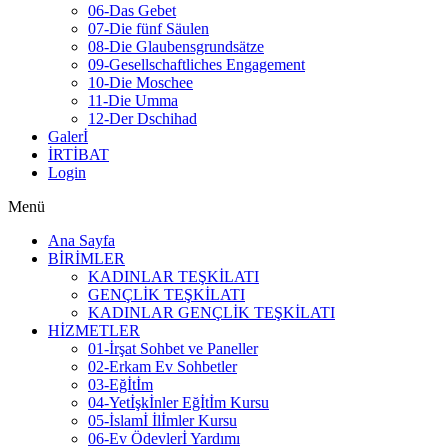
06-Das Gebet
07-Die fünf Säulen
08-Die Glaubensgrundsätze
09-Gesellschaftliches Engagement
10-Die Moschee
11-Die Umma
12-Der Dschihad
Galerİ
İRTİBAT
Login
Menü
Ana Sayfa
BİRİMLER
KADINLAR TEŞKİLATI
GENÇLİK TEŞKİLATI
KADINLAR GENÇLİK TEŞKİLATI
HİZMETLER
01-İrşat Sohbet ve Paneller
02-Erkam Ev Sohbetler
03-Eğİtİm
04-Yetİşkİnler Eğİtİm Kursu
05-İslamİ İlİmler Kursu
06-Ev Ödevlerİ Yardımı