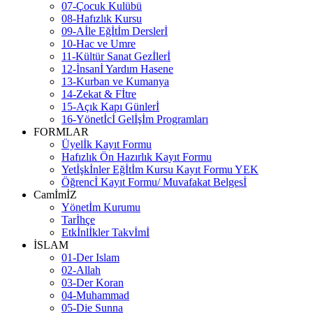
07-Çocuk Kulübü
08-Hafızlık Kursu
09-Aİle Eğİtİm Derslerİ
10-Hac ve Umre
11-Kültür Sanat Gezİlerİ
12-İnsanİ Yardım Hasene
13-Kurban ve Kumanya
14-Zekat & Fİtre
15-Açık Kapı Günlerİ
16-Yönetİcİ Gelİşİm Programları
FORMLAR
Üyelİk Kayıt Formu
Hafızlık Ön Hazırlık Kayıt Formu
Yetİşkİnler Eğİtİm Kursu Kayıt Formu YEK
Öğrencİ Kayıt Formu/ Muvafakat Belgesİ
CamİmİZ
Yönetİm Kurumu
Tarİhçe
Etkİnlİkler Takvİmİ
İSLAM
01-Der Islam
02-Allah
03-Der Koran
04-Muhammad
05-Die Sunna