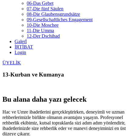
06-Das Gebet
07-Die fünf Säulen
08-Die Glaubensgrundsätze
09-Gesellschaftliches Engagement
10-Die Moschee
11-Die Umma
12-Der Dschihad
Galerİ
İRTİBAT
Login
ÜYELİK
13-Kurban ve Kumanya
Bu alana daha yazı gelecek
Hac ve Umre ibadetlerini gerçekleştirirken, deneyimli ve uzman
rehberlerimizle birlikte olmanın avantajını yaşayın. Profesyonel
rehberlik ekibimiz, kutsal topraklarda sizi adım adım yönlendirir,
ibadetlerinizde size rehberlik eder ve manevi deneyiminizi en üst
düzeye çıkarır.