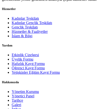
Hizmetler
Kadınlar Teşkilatı
Kadınlar Gençlik Teşkilatı
Gençlik Teşkilatı
Hizmetler & Faaliyetler
İslam & Bilgi
Yardım
Etkinlik Çizelgesi
Üyelik Formu
Hafızlık Kayıt Formu
Öğrenci Kayıt Formu
Yetişkinler Eğitim Kayıt Formu
Hakkımızda
Yönetim Kurumu
Yönetici Panel
Tarihçe
Galeri