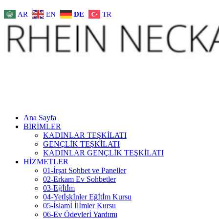
AR
EN
DE
TR
Ana Sayfa
BİRİMLER
KADINLAR TEŞKİLATI
GENÇLİK TEŞKİLATI
KADINLAR GENÇLİK TEŞKİLATI
HİZMETLER
01-İrşat Sohbet ve Paneller
02-Erkam Ev Sohbetler
03-Eğİtİm
04-Yetİşkİnler Eğİtİm Kursu
05-İslamİ İlİmler Kursu
06-Ev Ödevlerİ Yardımı