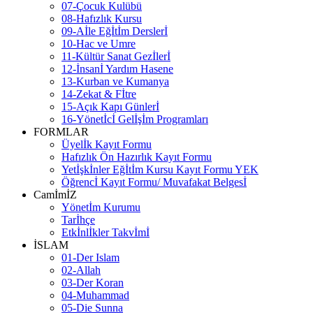
07-Çocuk Kulübü
08-Hafızlık Kursu
09-Aİle Eğİtİm Derslerİ
10-Hac ve Umre
11-Kültür Sanat Gezİlerİ
12-İnsanİ Yardım Hasene
13-Kurban ve Kumanya
14-Zekat & Fİtre
15-Açık Kapı Günlerİ
16-Yönetİcİ Gelİşİm Programları
FORMLAR
Üyelİk Kayıt Formu
Hafızlık Ön Hazırlık Kayıt Formu
Yetİşkİnler Eğİtİm Kursu Kayıt Formu YEK
Öğrencİ Kayıt Formu/ Muvafakat Belgesİ
CamİmİZ
Yönetİm Kurumu
Tarİhçe
Etkİnlİkler Takvİmİ
İSLAM
01-Der Islam
02-Allah
03-Der Koran
04-Muhammad
05-Die Sunna